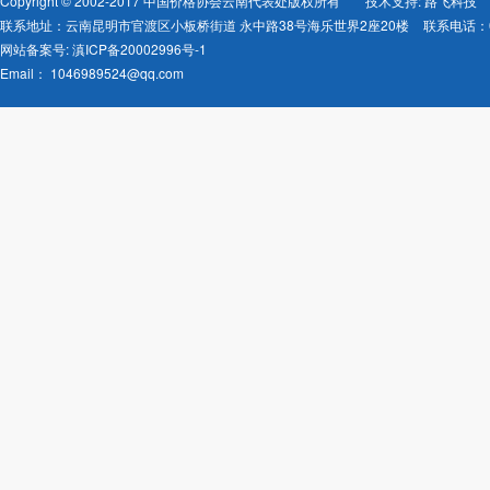
Copyright © 2002-2017 中国价格协会云南代表处版权所有
技术支持: 路飞科技
联系地址：云南昆明市官渡区小板桥街道 永中路38号海乐世界2座20楼
联系电话：08
网站备案号:
滇ICP备20002996号-1
Email：
1046989524@qq.com